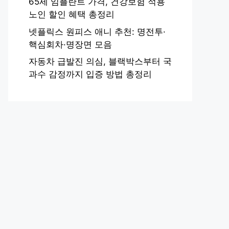
65세 임플란트 가격, 건강보험 적용
노인 할인 혜택 총정리
넷플릭스 원피스 애니 추천: 명전투·
핵심회차·명장면 모음
자동차 급발진 의심, 블랙박스부터 국
과수 감정까지 입증 방법 총정리