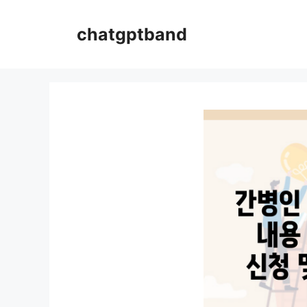
컨
텐
chatgptband
츠
로
건
너
뛰
기