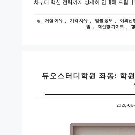
차부터 핵심 전략까지 상세히 안내해 드립니
태
거절 이유
,
기각 사유
,
법률 정보
,
이의신청
그
법
,
재신청 가이드
,
항
듀오스터디학원 좌동: 학
2026-06-