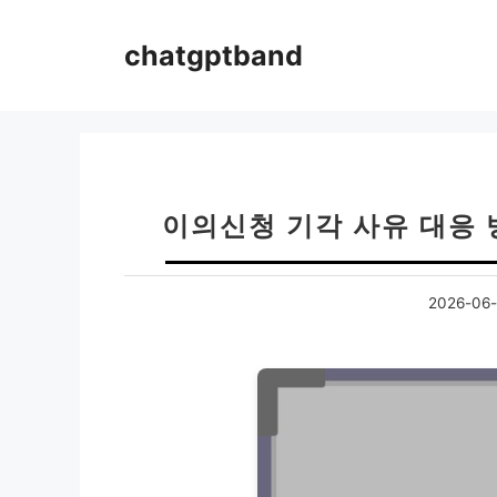
컨
텐
chatgptband
츠
로
건
너
뛰
기
이의신청 기각 사유 대응 
2026-06-