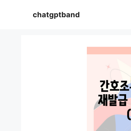
컨
텐
chatgptband
츠
로
건
너
뛰
기