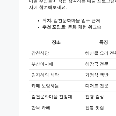
마을 주민들이 직접 참여하는 예술 프로그램이
사에 참여해보세요.
위치
: 감천문화마을 입구 근처
추천 포인트
: 문화 체험 워크숍
장소
특징
감천식당
해산물 요리 전
부산아지매
해장국 전문
김지혜의 식탁
가정식 백반
카페 노랑하늘
디저트 전문
감천문화마을 전망대
전경 감상
한옥 카페
전통 찻집