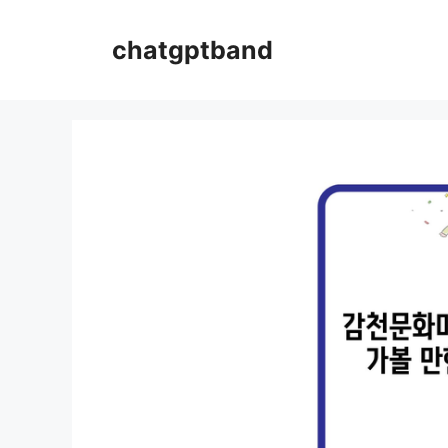
컨
텐
chatgptband
츠
로
건
너
뛰
기