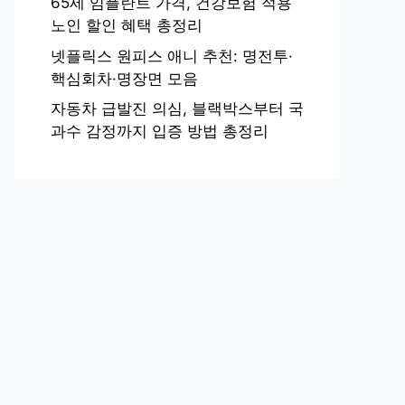
65세 임플란트 가격, 건강보험 적용
노인 할인 혜택 총정리
넷플릭스 원피스 애니 추천: 명전투·
핵심회차·명장면 모음
자동차 급발진 의심, 블랙박스부터 국
과수 감정까지 입증 방법 총정리