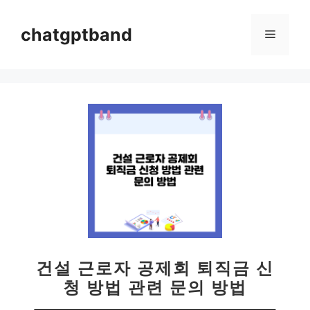
컨
텐
chatgptband
메
츠
로
뉴
건
너
뛰
기
건설 근로자 공제회 퇴직금 신
청 방법 관련 문의 방법