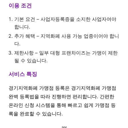
이용 조건
기본 요건 – 사업자등록증을 소지한 사업자여야
합니다.
추가 혜택 – 지역화폐 사용 가능 업종이어야 합니
다.
제한사항 – 일부 대형 프랜차이즈는 가맹이 제한
될 수 있습니다.
서비스 특징
경기지역화폐 가맹점 등록은 경기지역화폐 가맹점
완벽 등록법을 따라 진행하면 편리합니다. 간편한
온라인 신청 시스템을 통해 빠르고 쉽게 가맹점 등
록을 완료할 수 있습니다.