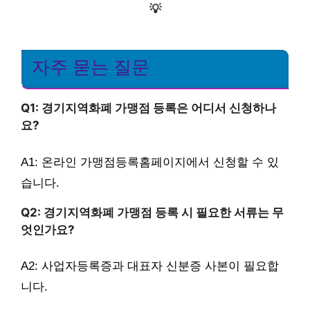
💡
자주 묻는 질문
Q1: 경기지역화폐 가맹점 등록은 어디서 신청하나
요?
A1: 온라인 가맹점등록홈페이지에서 신청할 수 있
습니다.
Q2: 경기지역화폐 가맹점 등록 시 필요한 서류는 무
엇인가요?
A2: 사업자등록증과 대표자 신분증 사본이 필요합
니다.