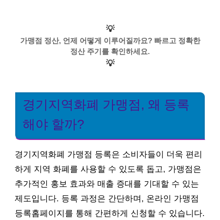
💡
가맹점 정산, 언제 어떻게 이루어질까요? 빠르고 정확한
정산 주기를 확인하세요.
💡
경기지역화폐 가맹점, 왜 등록
해야 할까?
경기지역화폐 가맹점 등록은 소비자들이 더욱 편리
하게 지역 화폐를 사용할 수 있도록 돕고, 가맹점은
추가적인 홍보 효과와 매출 증대를 기대할 수 있는
제도입니다. 등록 과정은 간단하며, 온라인 가맹점
등록홈페이지를 통해 간편하게 신청할 수 있습니다.