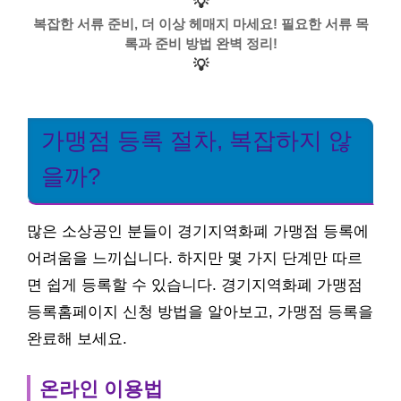
💡
복잡한 서류 준비, 더 이상 헤매지 마세요! 필요한 서류 목
록과 준비 방법 완벽 정리!
💡
가맹점 등록 절차, 복잡하지 않
을까?
많은 소상공인 분들이 경기지역화폐 가맹점 등록에
어려움을 느끼십니다. 하지만 몇 가지 단계만 따르
면 쉽게 등록할 수 있습니다. 경기지역화폐 가맹점
등록홈페이지 신청 방법을 알아보고, 가맹점 등록을
완료해 보세요.
온라인 이용법