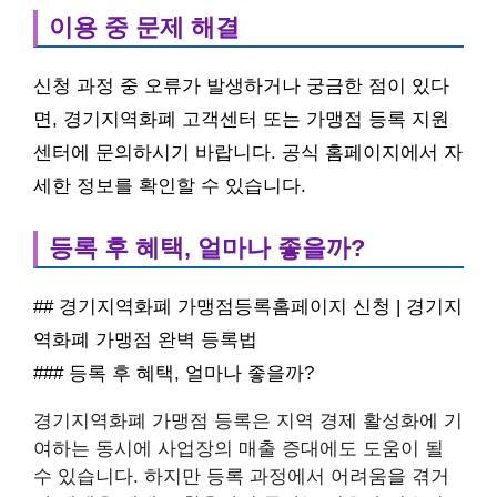
이용 중 문제 해결
신청 과정 중 오류가 발생하거나 궁금한 점이 있다
면, 경기지역화폐 고객센터 또는 가맹점 등록 지원
센터에 문의하시기 바랍니다. 공식 홈페이지에서 자
세한 정보를 확인할 수 있습니다.
등록 후 혜택, 얼마나 좋을까?
## 경기지역화폐 가맹점등록홈페이지 신청 | 경기지
역화폐 가맹점 완벽 등록법
### 등록 후 혜택, 얼마나 좋을까?
경기지역화폐 가맹점 등록은 지역 경제 활성화에 기
여하는 동시에 사업장의 매출 증대에도 도움이 될
수 있습니다. 하지만 등록 과정에서 어려움을 겪거