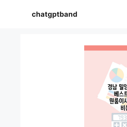
컨
텐
chatgptband
츠
로
건
너
뛰
기