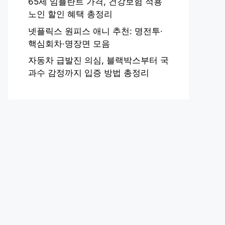
65세 임플란트 가격, 건강보험 적용
노인 할인 혜택 총정리
넷플릭스 원피스 애니 추천: 명전투·
핵심회차·명장면 모음
자동차 급발진 의심, 블랙박스부터 국
과수 감정까지 입증 방법 총정리