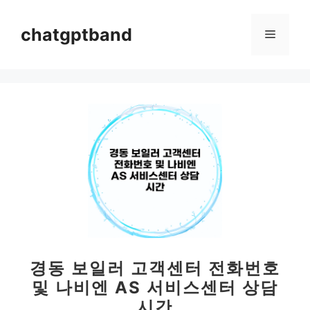
컨
텐
chatgptband
메
츠
로
뉴
건
너
뛰
기
경동 보일러 고객센터 전화번호
및 나비엔 AS 서비스센터 상담
시간