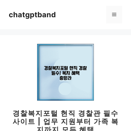
컨
텐
chatgptband
메
츠
로
뉴
건
너
뛰
기
경찰복지포털 현직 경찰관 필수
사이트 | 업무 지원부터 가족 복
지까지 모든 혜택