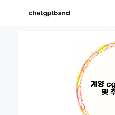
컨
텐
chatgptband
츠
로
건
너
뛰
기