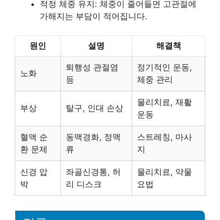
적정 체중 유지: 체중이 줄어들면 고관절에
가해지는 부담이 적어집니다.
원인
설명
해결책
퇴행성 관절염
정기적인 운동,
노화
등
체중 관리
물리치료, 재활
부상
탈구, 인대 손상
운동
혈액 순
동맥경화, 정맥
스트레칭, 마사
환 문제
류
지
신경 압
좌골신경통, 허
물리치료, 약물
박
리 디스크
요법