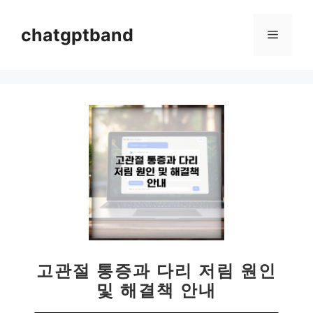
컨
텐
chatgptband
메
츠
로
뉴
건
너
뛰
기
고관절 통증과 다리 저림 원인
및 해결책 안내