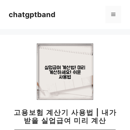
컨
텐
chatgptband
메
츠
로
뉴
건
너
뛰
기
고용보험 계산기 사용법 | 내가
받을 실업급여 미리 계산