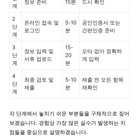
정보 준비
15분
드시 확인
계
2
온라인 접속 및
5-10
공인인증서 또는
단
로그인
분
간편인증 준비
계
3
15-
정보 입력 및
오타 없이 정확하
단
20
서류 업로드
게 입력
계
분
4
최종 검토 및
5-10
제출 전 모든 항목
단
제출
분
재확인
계
각 단계에서 놓치기 쉬운 부분들을 구체적으로 짚어
보겠습니다. 경험상 가장 많은 실수가 발생하는 지
점들을 중심으로 설명하겠습니다.