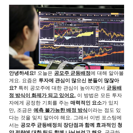
안녕하세요!
오늘은
공모주 균등배정
에 대해 알아볼
게요. 요즘은
투자에 관심이 많으신 분들이 많잖아
요?
특히 공모주에 대한 관심이 높아지면서
균등배
정 방식이 화제가 되고 있어요.
이 방법은 모든 투자
자에게 공정한 기회를 주는
매력적인 요소
가 있지
만, 조금은
예측 불가능한 배정 방식
이라는 점도 있
다는 것을 잊지 말아야 해요. 그래서 이번 포스팅에
서는
공모주 균등배정의 장단점과 함께 효과적인 청
약 전략에 대한 팁도 함께 나눠보려고 해요.
궁금하