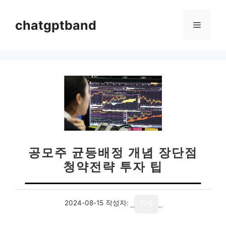
컨
텐
chatgptband
메
츠
로
뉴
건
너
뛰
기
공모주 균등배정 개념 장단점
청약전략 투자 팁
2024-08-15
작성자:
기자