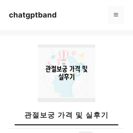
컨
텐
chatgptband
메
츠
로
뉴
건
너
뛰
기
관절보궁 가격 및 실후기