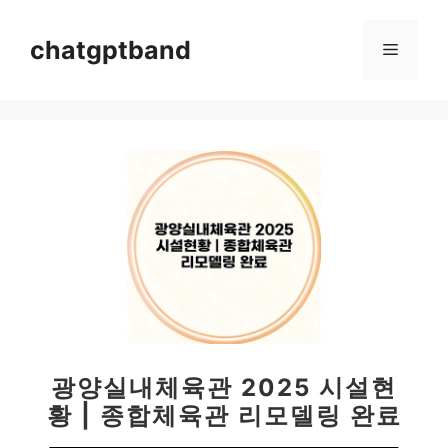
컨
텐
chatgptband
메
츠
로
뉴
건
너
뛰
기
광양실내체육관 2025 시설현
황 | 종합체육관 리모델링 완료