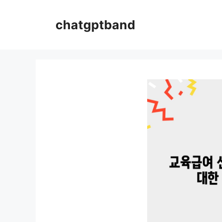
컨
텐
chatgptband
츠
로
건
너
뛰
기