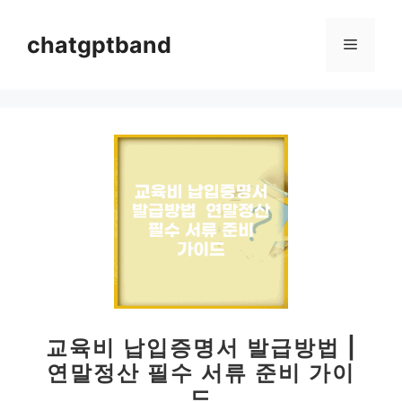
컨
텐
chatgptband
메
츠
로
뉴
건
너
뛰
기
교육비 납입증명서 발급방법 |
연말정산 필수 서류 준비 가이
드