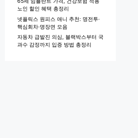
65세 임플란트 가격, 건강보험 적용
노인 할인 혜택 총정리
넷플릭스 원피스 애니 추천: 명전투·
핵심회차·명장면 모음
자동차 급발진 의심, 블랙박스부터 국
과수 감정까지 입증 방법 총정리