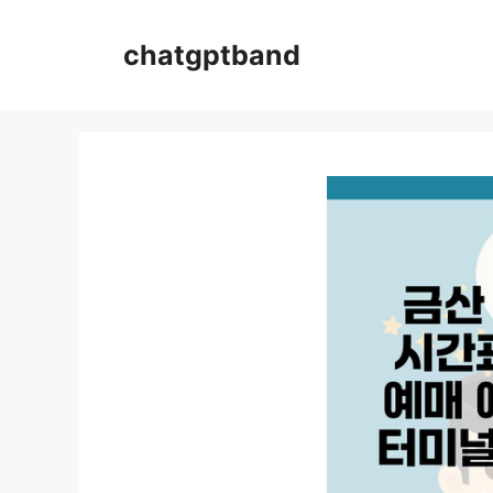
컨
텐
chatgptband
츠
로
건
너
뛰
기