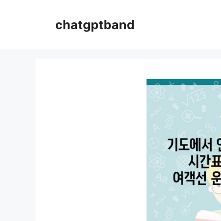
컨
텐
chatgptband
츠
로
건
너
뛰
기