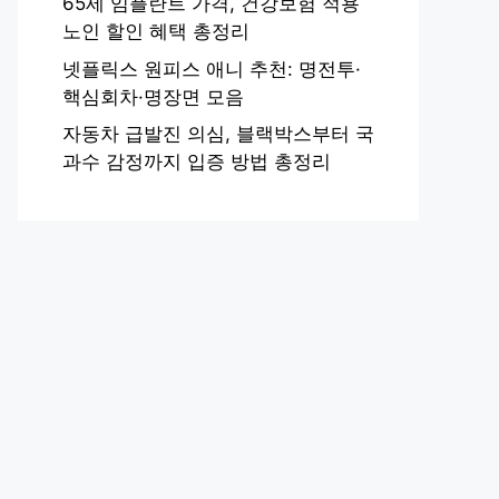
65세 임플란트 가격, 건강보험 적용
노인 할인 혜택 총정리
넷플릭스 원피스 애니 추천: 명전투·
핵심회차·명장면 모음
자동차 급발진 의심, 블랙박스부터 국
과수 감정까지 입증 방법 총정리