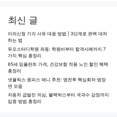
최신 글
이의신청 기각 사유 대응 방법 | 3단계로 완벽 대처
하는 법
듀오스터디학원 좌동: 학원비부터 합격사례까지 7
가지 핵심 총정리
65세 임플란트 가격, 건강보험 적용 노인 할인 혜택
총정리
넷플릭스 원피스 애니 추천: 명전투·핵심회차·명장
면 모음
자동차 급발진 의심, 블랙박스부터 국과수 감정까지
입증 방법 총정리