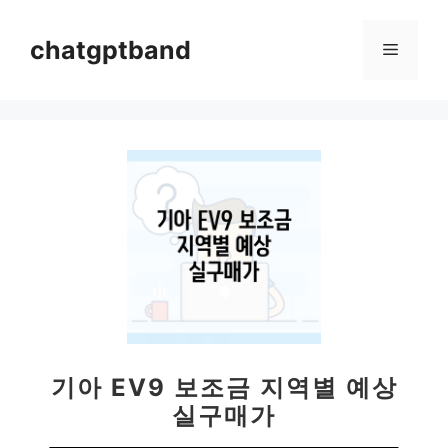
컨
텐
chatgptband
메
츠
로
뉴
건
너
뛰
기
기아 EV9 보조금 지역별 예상
실구매가