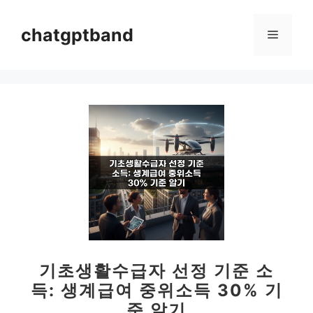
컨
텐
chatgptband
메
츠
로
뉴
건
너
뛰
기
기초생활수급자 선정 기준 소
득: 생계급여 중위소득 30% 기
준 알기