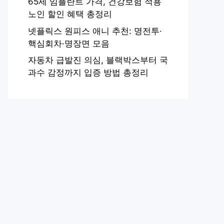
65세 임플란트 가격, 건강보험 적용
노인 할인 혜택 총정리
넷플릭스 원피스 애니 추천: 명전투·
핵심회차·명장면 모음
자동차 급발진 의심, 블랙박스부터 국
과수 감정까지 입증 방법 총정리