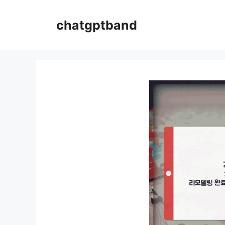
컨
텐
chatgptband
츠
로
건
너
뛰
기