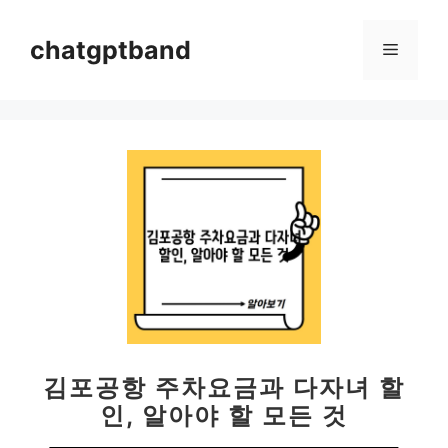
컨
텐
chatgptband
메
츠
로
뉴
건
너
뛰
기
김포공항 주차요금과 다자녀 할
인, 알아야 할 모든 것