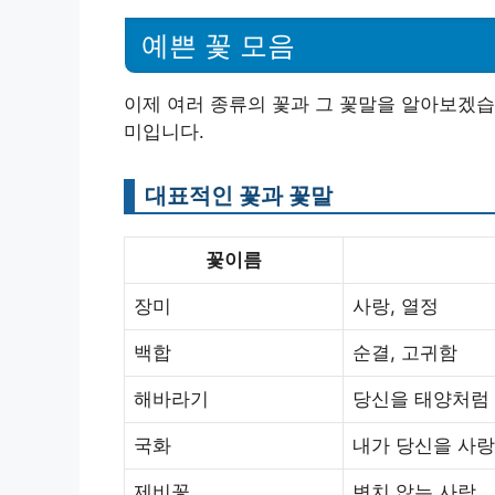
예쁜 꽃 모음
이제 여러 종류의 꽃과 그 꽃말을 알아보겠습
미입니다.
대표적인 꽃과 꽃말
꽃이름
장미
사랑, 열정
백합
순결, 고귀함
해바라기
당신을 태양처럼
국화
내가 당신을 사
제비꽃
변치 않는 사랑