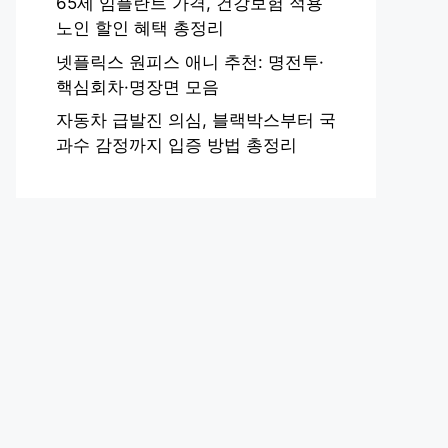
65세 임플란트 가격, 건강보험 적용
노인 할인 혜택 총정리
넷플릭스 원피스 애니 추천: 명전투·
핵심회차·명장면 모음
자동차 급발진 의심, 블랙박스부터 국
과수 감정까지 입증 방법 총정리