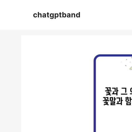
컨
텐
chatgptband
츠
로
건
너
뛰
기