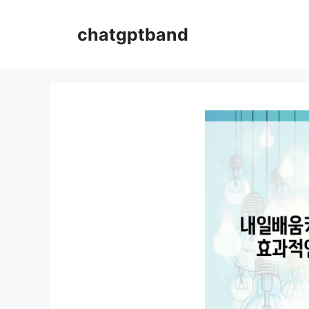
컨
텐
chatgptband
츠
로
건
너
뛰
기