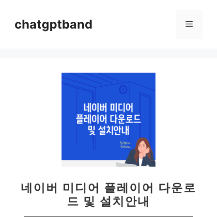
컨
텐
chatgptband
메
츠
로
뉴
건
너
뛰
기
네이버 미디어 플레이어 다운로
드 및 설치안내