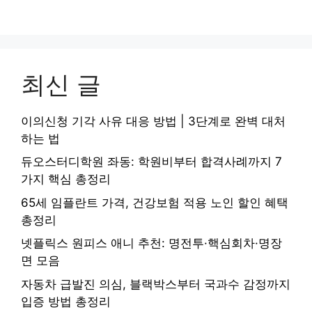
최신 글
이의신청 기각 사유 대응 방법 | 3단계로 완벽 대처
하는 법
듀오스터디학원 좌동: 학원비부터 합격사례까지 7
가지 핵심 총정리
65세 임플란트 가격, 건강보험 적용 노인 할인 혜택
총정리
넷플릭스 원피스 애니 추천: 명전투·핵심회차·명장
면 모음
자동차 급발진 의심, 블랙박스부터 국과수 감정까지
입증 방법 총정리