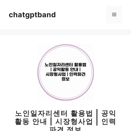
컨
텐
chatgptband
메
츠
로
뉴
건
너
뛰
기
노인일자리센터 활용법 | 공익
활동 안내 | 시장형사업 | 인력
파견 정보