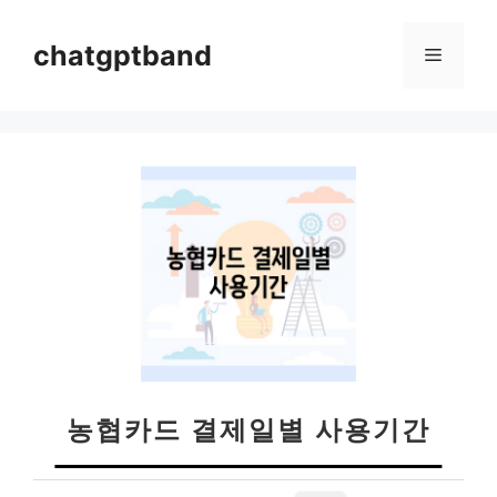
컨
텐
chatgptband
메
츠
로
뉴
건
너
뛰
기
농협카드 결제일별 사용기간