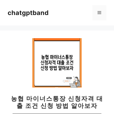
컨
텐
chatgptband
메
츠
로
뉴
건
너
뛰
기
농협 마이너스통장 신청자격 대
출 조건 신청 방법 알아보자