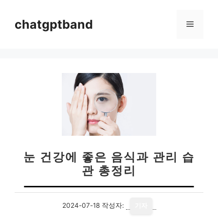
컨
텐
chatgptband
메
츠
로
뉴
건
너
뛰
기
눈 건강에 좋은 음식과 관리 습
관 총정리
2024-07-18
작성자:
기자