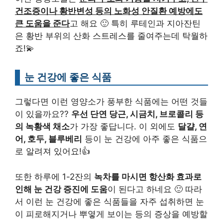
건조증이나 황반변성 등의 노화성 안질환 예방에도
큰 도움을 준다
고 해요 🙂 특히 루테인과 지아잔틴
은 황반 부위의 산화 스트레스를 줄여주는데 탁월하
죠!💫
눈 건강에 좋은 식품
그렇다면 이런 영양소가 풍부한 식품에는 어떤 것들
이 있을까요??
우선 단연 당근, 시금치, 브로콜리 등
의 녹황색 채소
가 가장 좋답니다. 이 외에도
달걀, 연
어, 호두, 블루베리
등이 눈 건강에 아주 좋은 식품으
로 알려져 있어요!👍
또한 하루에 1-2잔의
녹차를 마시면 항산화 효과로
인해 눈 건강 증진에 도움
이 된다고 하네요 🙂 따라
서 이런 눈 건강에 좋은 식품들을 자주 섭취하면 눈
이 피로해지거나 뿌옇게 보이는 등의 증상을 예방할