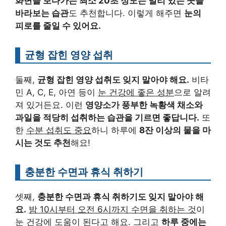
화면을 보다가는 최소 20초 정도는 멀리 있는 곳을
바라보는 습관
도 추천합니다. 이렇게 해주면
눈의
피로를 줄일 수 있어요.
균형 잡힌 영양 섭취
둘째,
균형 잡힌 영양 섭취도 잊지 말아야 해요.
비타
민 A, C, E, 아연 등이
눈 건강에 좋은 성분
으로 알려
져 있거든요. 이런
영양소가 풍부한 녹황색 채소와
과일을 적당히 섭취하는 습관을 기르면 좋답니다.
또
한
수분 섭취도 중요
하니 하루에
8잔 이상의 물을 마
시는 것도 추천
해요!
충분한 수면과 휴식 취하기
셋째,
충분한 수면과 휴식 취하기도 잊지 말아야 해
요.
밤 10시부터 오전 6시까지 수면을 취하는 것
이
눈 건강에 도움이 된다고 해요. 그리고
하루 중에는