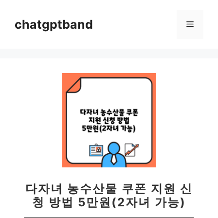
컨
텐
chatgptband
메
츠
로
뉴
건
너
뛰
기
다자녀 농수산물 쿠폰 지원 신
청 방법 5만원(2자녀 가능)