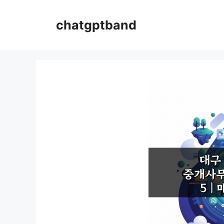
컨
텐
chatgptband
츠
로
건
너
뛰
기