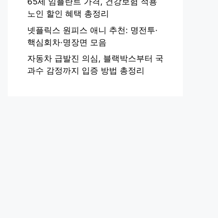
65세 임플란트 가격, 건강보험 적용
노인 할인 혜택 총정리
넷플릭스 원피스 애니 추천: 명전투·
핵심회차·명장면 모음
자동차 급발진 의심, 블랙박스부터 국
과수 감정까지 입증 방법 총정리