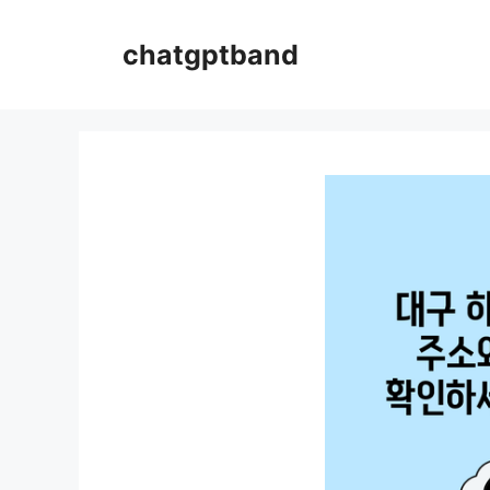
컨
텐
chatgptband
츠
로
건
너
뛰
기