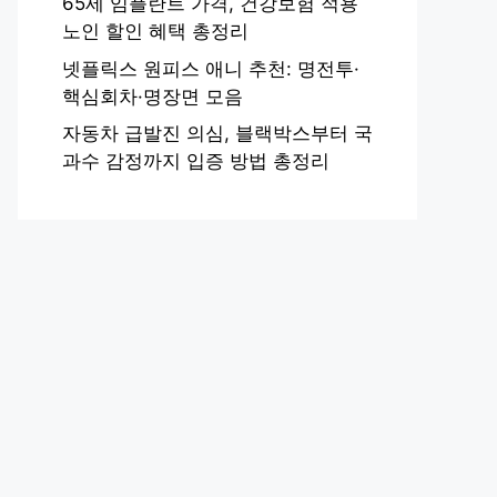
65세 임플란트 가격, 건강보험 적용
노인 할인 혜택 총정리
넷플릭스 원피스 애니 추천: 명전투·
핵심회차·명장면 모음
자동차 급발진 의심, 블랙박스부터 국
과수 감정까지 입증 방법 총정리