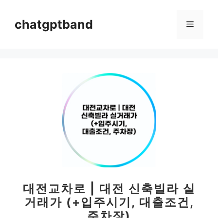
컨
텐
chatgptband
메
츠
로
뉴
건
너
뛰
기
대전교차로 | 대전 신축빌라 실
거래가 (+입주시기, 대출조건,
주차장)