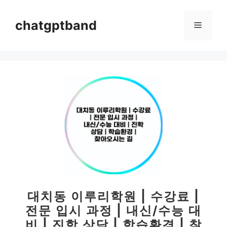
컨
텐
chatgptband
메
츠
로
뉴
건
너
뛰
기
대치동 이루리학원 | 수강료 |
전문 입시 과정 | 내신/수능 대
비 | 진학 상담 | 학습환경 | 찾