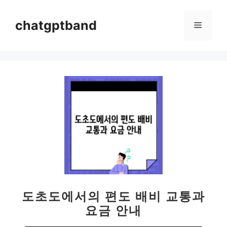
컨
텐
chatgptband
메
츠
로
뉴
건
너
뛰
기
도초도에서의 편도 배비 교통과
요금 안내