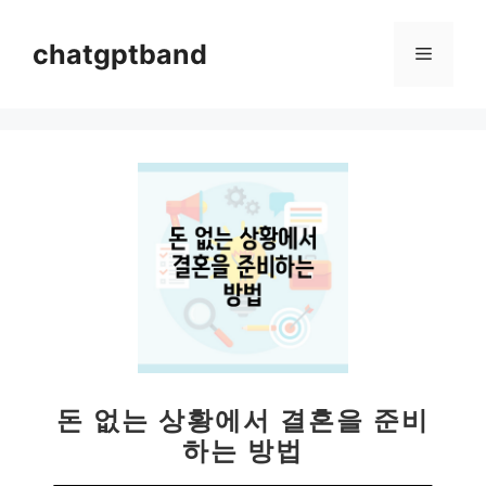
컨
텐
chatgptband
메
츠
로
뉴
건
너
뛰
기
돈 없는 상황에서 결혼을 준비
하는 방법