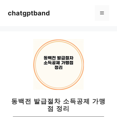
컨
텐
chatgptband
메
츠
로
뉴
건
너
뛰
기
동백전 발급절차 소득공제 가맹
점 정리