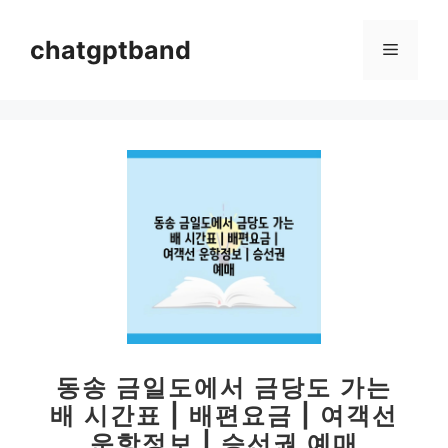
컨
텐
chatgptband
메
츠
로
뉴
건
너
뛰
기
동송 금일도에서 금당도 가는
배 시간표 | 배편요금 | 여객선
운항정보 | 승선권 예매