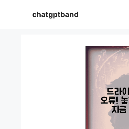
컨
텐
chatgptband
츠
로
건
너
뛰
기