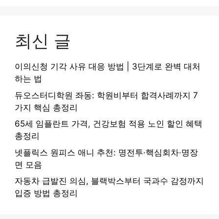
최신 글
이의신청 기각 사유 대응 방법 | 3단계로 완벽 대처
하는 법
듀오스터디학원 좌동: 학원비부터 합격사례까지 7
가지 핵심 총정리
65세 임플란트 가격, 건강보험 적용 노인 할인 혜택
총정리
넷플릭스 원피스 애니 추천: 명전투·핵심회차·명장
면 모음
자동차 급발진 의심, 블랙박스부터 국과수 감정까지
입증 방법 총정리