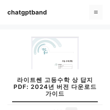
컨
텐
chatgptband
메
츠
로
뉴
건
너
뛰
기
라이트쎈 고등수학 상 답지
PDF: 2024년 버전 다운로드
가이드