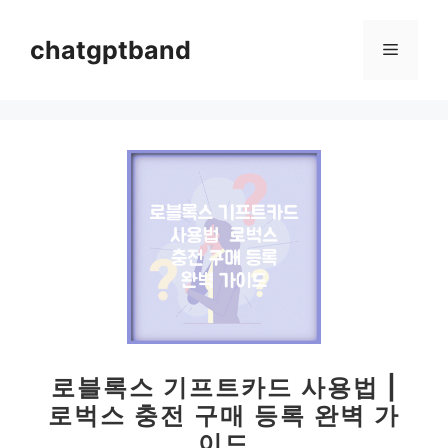
컨
텐
chatgptband
메
츠
로
뉴
건
너
뛰
기
로블록스 기프트카드 사용법 |
로벅스 충전 구매 등록 완벽 가
이드