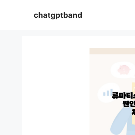
컨
텐
chatgptband
츠
로
건
너
뛰
기