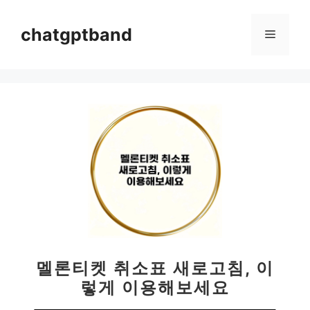
컨
텐
chatgptband
메
츠
로
뉴
건
너
뛰
기
멜론티켓 취소표 새로고침, 이
렇게 이용해보세요