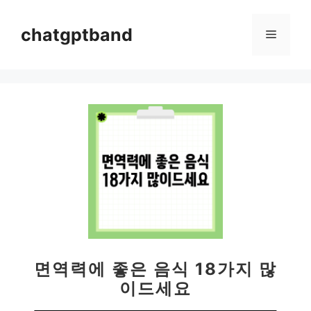
컨
텐
chatgptband
메
츠
로
뉴
건
너
뛰
기
면역력에 좋은 음식 18가지 많
이드세요