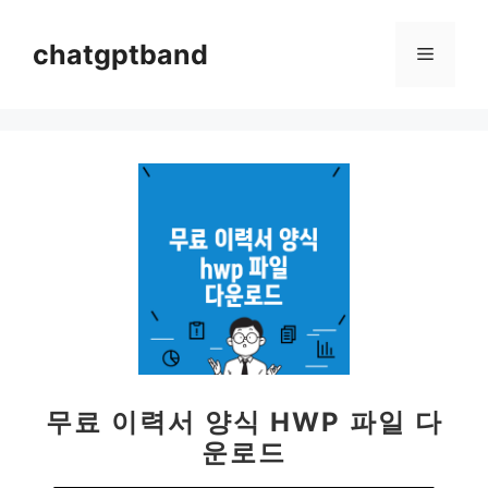
컨
텐
chatgptband
메
츠
로
뉴
건
너
뛰
기
무료 이력서 양식 HWP 파일 다
운로드