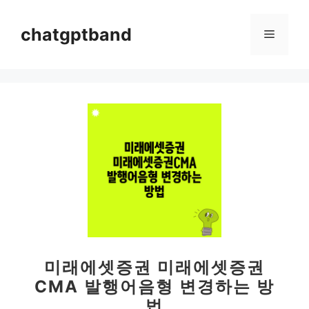
컨
텐
chatgptband
메
츠
로
뉴
건
너
뛰
기
미래에셋증권 미래에셋증권
CMA 발행어음형 변경하는 방
법