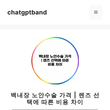
컨
텐
chatgptband
메
츠
로
뉴
건
너
뛰
기
백내장 노안수술 가격 | 렌즈 선
택에 따른 비용 차이