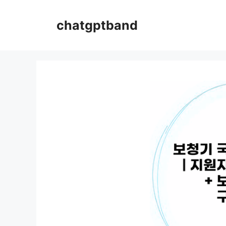
컨
텐
chatgptband
츠
로
건
너
뛰
기