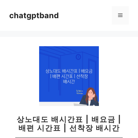
컨
텐
chatgptband
메
츠
로
뉴
건
너
뛰
기
상노대도 배시간표 | 배요금 |
배편 시간표 | 선착장 배시간